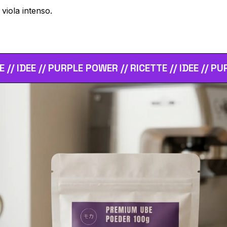
 viola intenso.
LE POWER // RICETTE // IDEE // PURPLE POWER // RI