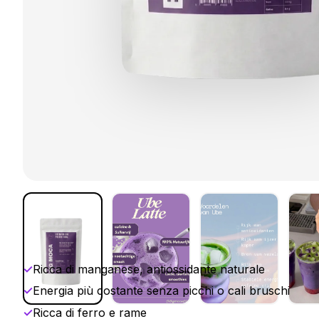
✓
Ricca di manganese, antiossidante naturale
✓
Energia più costante senza picchi o cali bruschi
✓
Ricca di ferro e rame