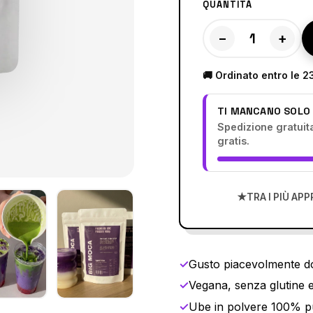
QUANTITÀ
−
+
🚚 Ordinato entro le 2
TI MANCANO SOLO 
Spedizione gratuit
gratis.
★
TRA I PIÙ AP
✓
Gusto piacevolmente do
✓
Vegana, senza glutine e
✓
Ube in polvere 100% p