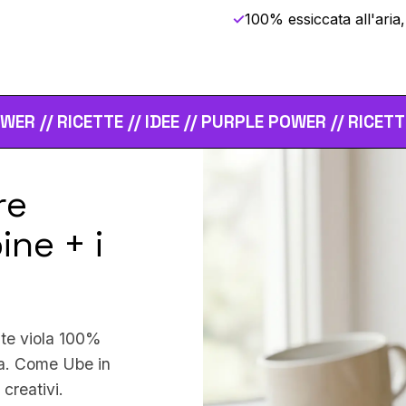
✓
100% essiccata all'aria,
/ IDEE // PURPLE POWER // RICETTE // IDEE // PURP
re
ine + i
nte viola 100%
ola. Come Ube in
 creativi.