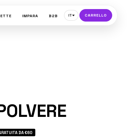
CARRELLO
IT
CETTE
IMPARA
B2B
 POLVERE
GRATUITA DA €60