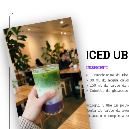
ICED UB
INGREDIENTI
> 1 cucchiaino di Ube
> 30 ml di acqua cald
> 150 ml di latte di 
> Cubetti di ghiaccio
Sciogli l'Ube in polv
Monta il latte di ave
ghiaccio e completa c