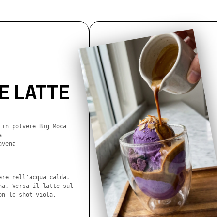
E LATTE
 in polvere Big Moca
a
avena
ere nell'acqua calda.
na. Versa il latte sul
on lo shot viola.