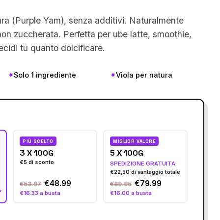
ra (Purple Yam), senza additivi. Naturalmente
non zuccherata. Perfetta per ube latte, smoothie,
ecidi tu quanto dolcificare.
✦
Solo 1 ingrediente
✦
Viola per natura
PIÙ SCELTO
MIGLIOR VALORE
3 X 100G
5 X 100G
€5 di sconto
SPEDIZIONE GRATUITA
€22,50 di vantaggio totale
€48.99
€79.99
€53.97
€89.95
€16.33 a busta
€16.00 a busta