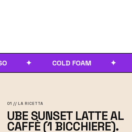
✦
COLD FOAM
✦
SU
01 // LA RICETTA
UBE SUNSET LATTE AL
CAFFÈ (1 BICCHIERE).