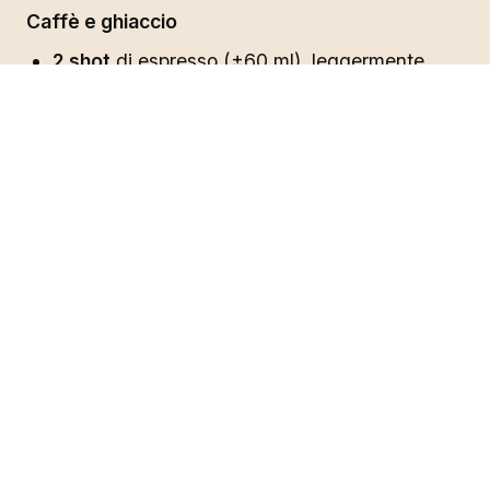
Caffè e ghiaccio
2 shot
di espresso (±60 ml), leggermente
raffreddati
Un bicchiere pieno di cubetti di ghiaccio
Cold foam all'ube
60 ml
di panna fresca o latte d'avena barista
freddo
1/4 di cucchiaino
di estratto di vaniglia
1 cucchiaio
di zucchero a velo
Un pizzico di sale marino
1/4 di cucchiaino
di ube in polvere per la
schiuma viola (facoltativo)