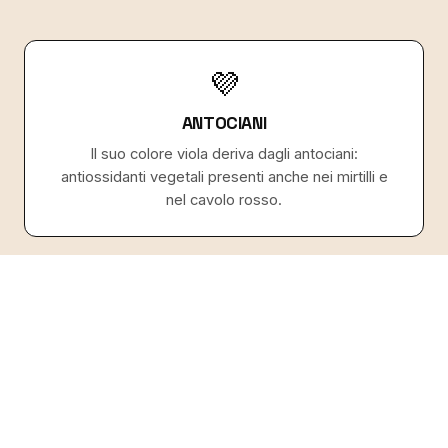
💜
ANTOCIANI
Il suo colore viola deriva dagli antociani:
antiossidanti vegetali presenti anche nei mirtilli e
nel cavolo rosso.
🌾
FIBRE E CARBOIDRATI COMPLESSI
In quanto tubero, l'ube apporta carboidrati
complessi e fibre sazianti — proprio come la
patata dolce.