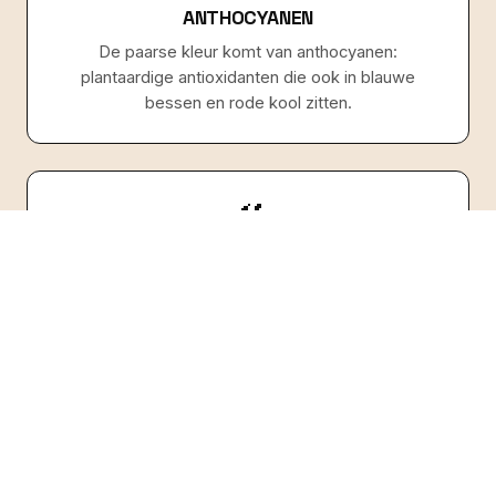
ANTHOCYANEN
De paarse kleur komt van anthocyanen:
plantaardige antioxidanten die ook in blauwe
bessen en rode kool zitten.
🌾
VEZELS & COMPLEXE KOOLHYDRATEN
Als knolgewas levert ube vullende, complexe
koolhydraten en vezels — vergelijkbaar met zoete
aardappel.
🍊