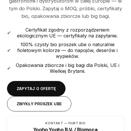
gastronomii i dystrybutorom w całej Europie — w
tym do Polski. Zapytaj o MOQ, próbki, certyfikaty
bio, opakowania zbiorcze lub big bagi.
Certyfikat zgodny z rozporządzeniem
✔
ekologicznym UE — certyfikaty na zapytanie.
100% czysty bio proszek ube o naturalnie
✔
fioletowym kolorze — do napojów, deserów i
wypieków.
Opakowania zbiorcze i big bagi dla Polski, UE i
✔
Wielkiej Brytanii.
ZAPYTAJ O OFERTĘ
ZWYKŁY PROSZEK UBE
KONTAKT — HURT BIO
Yogho Yogho B.V. / Bigmoca