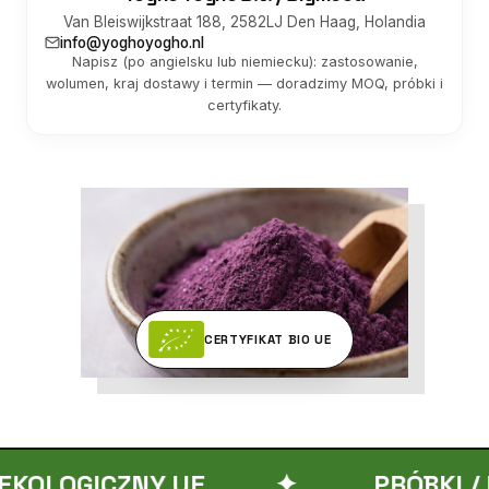
Van Bleiswijkstraat 188, 2582LJ Den Haag, Holandia
info@yoghoyogho.nl
Napisz (po angielsku lub niemiecku): zastosowanie,
wolumen, kraj dostawy i termin — doradzimy MOQ, próbki i
certyfikaty.
CERTYFIKAT BIO UE
GICZNY UE
✦
PRÓBKI / MOQ / 