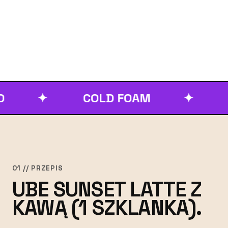
✦
COLD FOAM
✦
GRAD
01 // PRZEPIS
UBE SUNSET LATTE Z
KAWĄ (1 SZKLANKA).