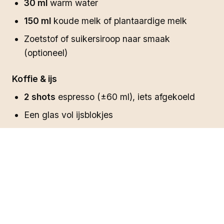
30 ml
warm water
150 ml
koude melk of plantaardige melk
Zoetstof of suikersiroop naar smaak
(optioneel)
Koffie & ijs
2 shots
espresso (±60 ml), iets afgekoeld
Een glas vol ijsblokjes
Ube cold foam
60 ml
slagroom of koude barista-haver
1/4 tl
vanille-extract
1 el
poedersuiker
Snufje zeezout