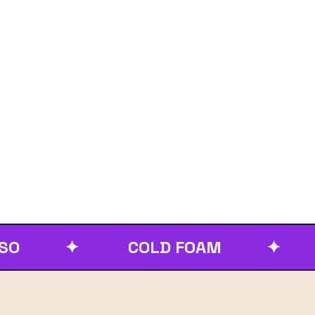
✦
COLD FOAM
✦
SU