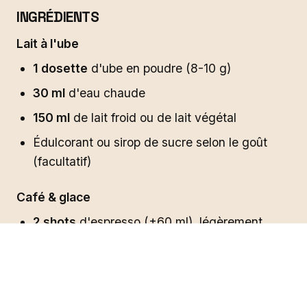
INGRÉDIENTS
Lait à l'ube
1 dosette
d'ube en poudre (8-10 g)
30 ml
d'eau chaude
150 ml
de lait froid ou de lait végétal
Édulcorant ou sirop de sucre selon le goût
(facultatif)
Café & glace
2 shots
d'espresso (±60 ml), légèrement
refroidis
Un verre rempli de glaçons
Cold foam à l'ube