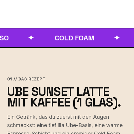
✦
COLD FOAM
✦
SU
01 // DAS REZEPT
UBE SUNSET LATTE
MIT KAFFEE (1 GLAS).
Ein Getränk, das du zuerst mit den Augen
schmeckst: eine tief lila Ube-Basis, eine warme
Espresso-Schicht und ein cremiger Cold Foam.