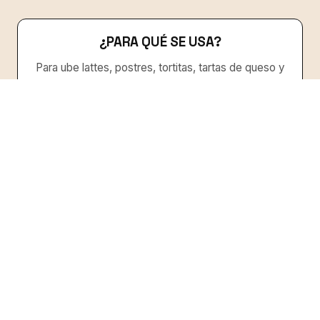
¿PARA QUÉ SE USA?
Para ube lattes, postres, tortitas, tartas de queso y
repostería con un color morado natural.
01 // DEFINICIÓN
¿QUÉ ES EL UBE