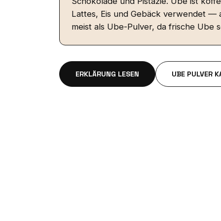
Schokolade und Pistazie. Ube ist koffei
Lattes, Eis und Gebäck verwendet — 
meist als Ube-Pulver, da frische Ube sc
ERKLÄRUNG LESEN
UBE PULVER K