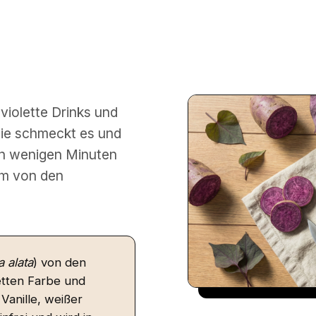
lviolette Drinks und
wie schmeckt es und
in wenigen Minuten
am von den
 alata
) von den
letten Farbe und
anille, weißer