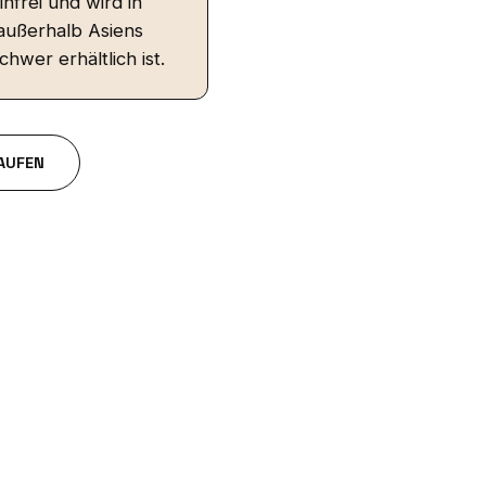
nfrei und wird in
außerhalb Asiens
hwer erhältlich ist.
AUFEN