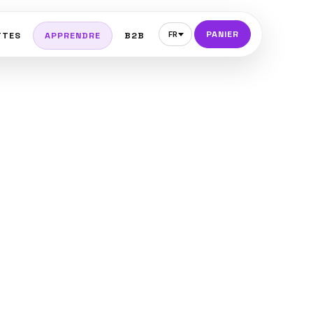
PANIER
FR
TTES
APPRENDRE
B2B