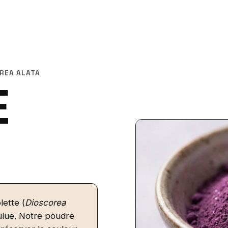
OREA ALATA
E
lette (
Dioscorea
oulue. Notre poudre