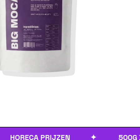
RECA PRIJZEN
✦
500G BULK