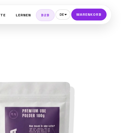
WARENKORB
DE
PTE
LERNEN
B2B