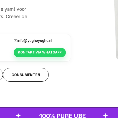
le yam) voor
ts. Creëer de
info@yoghoyogho.nl
KONTAKT VIA WHATSAPP
CONSUMENTEN
✦
100% PURE UBE
✦
HO