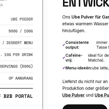
ENTWICK
lk
Ons
Ube Pulver für Ga
UBE POEDER
etwas warmem Wasser zu
hinzufügen.
500G / 100G
Consistente
immer 
 / DESSERT MENU
✔
output:
Tasse 
. 10G PER DRINK
Cafeïne-
ideal für 
✔
vrij:
Matcha).
SERVINGS (500G)
✔
Menu-ideeën:
ube latte
OP AANVRAAG
Lieferst du nicht nur a
Produktion oder größe
F B2B PORTAL
Ube Pulver
und
Ube Pu