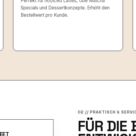
Perfekt für hot/iced Lattes, Ube Matcha
Specials und Dessertkonzepte. Erhöht den
Bestellwert pro Kunde.
02 // PRAKTISCH & SERVI
FÜR DIE 
EET