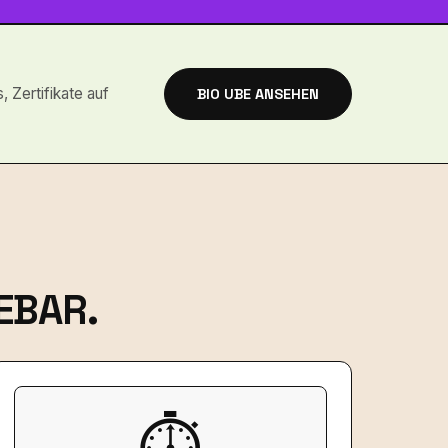
, Zertifikate auf
BIO UBE ANSEHEN
EBAR.
⏱️