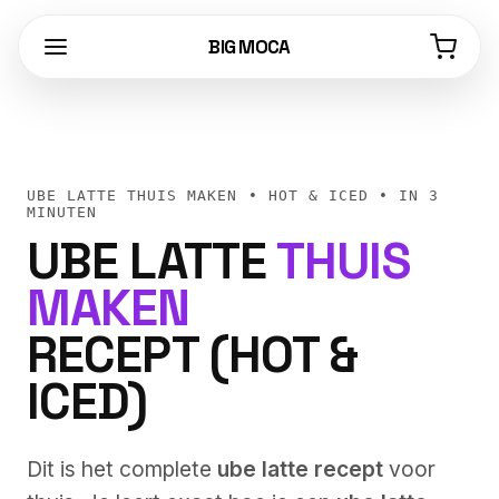
BIG MOCA
UBE LATTE THUIS MAKEN • HOT & ICED • IN 3
MINUTEN
UBE LATTE
THUIS
MAKEN
RECEPT (HOT &
ICED)
Dit is het complete
ube latte recept
voor