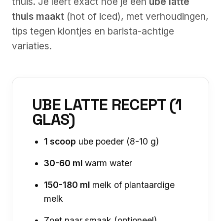
thuis. Je leert exact hoe je een
ube latte
thuis maakt
(hot of iced), met verhoudingen,
tips tegen klontjes en barista-achtige
variaties.
UBE LATTE RECEPT (1
GLAS)
1 scoop
ube poeder (8-10 g)
30-60 ml
warm water
150-180 ml
melk of plantaardige
melk
Zoet naar smaak (optioneel)