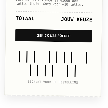
Perfecte basis voor je eigen ube
lattes thuis. Goed voor ~10 lattes.
TOTAAL
JOUW KEUZE
BEKIJK UBE POEDER
||| |||| |
|||| ||
BEDANKT VOOR JE BESTELLING