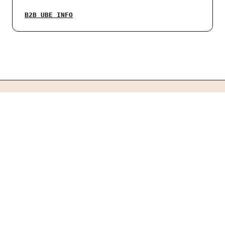
B2B UBE INFO
01 // WAAROM UBE POEDER KOPEN BIJ BIG MOCA?
DE PERFECTE BASIS
VOOR LATTES,
DESSERTS EN BAKING.