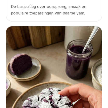
De basisuitleg over oorsprong, smaak en
populaire toepassingen van paarse yam.