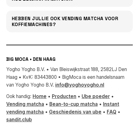
HEBBEN JULLIE OOK VENDING MATCHA VOOR
KOFFIEMACHINES?
BIG MOCA • DEN HAAG
Yogho Yogho B.V. • Van Bleiswijkstraat 188, 2582LJ Den
Haag • KvK: 83443800 • BigMoca is een handelsnaam
van Yogho Yogho B.V.
info@yoghoyogho.nl
Ook handig:
Home
•
Producten
•
Ube poeder
•
Vending matcha
•
Bean-to-cup matcha
•
Instant
vending matcha
•
Geschiedenis van ube
•
FAQ
•
sandit.club