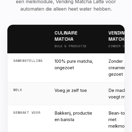
een melkmodule, Vending Matcha Latte voor
automaten die alleen heet water hebben.
CULINAIRE
VENDING
MATCHA
MATCHA
BULK & PRODUCTIE
ZONDER CREA
SAMENSTELLING
100% pure matcha,
Zonder
ongezoet
creamer, lic
gezoet
MELK
Voeg je zelf toe
De machin
voegt melk
GEMAAKT VOOR
Bakkerij, productie
Bean-to-cu
en barista
met
melkmodul