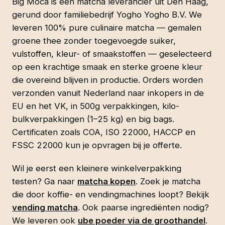
Big Moca is een matcha leverancier uit Den Haag,
gerund door familiebedrijf Yogho Yogho B.V. We
leveren 100% pure culinaire matcha — gemalen
groene thee zonder toegevoegde suiker,
vulstoffen, kleur- of smaakstoffen — geselecteerd
op een krachtige smaak en sterke groene kleur
die overeind blijven in productie. Orders worden
verzonden vanuit Nederland naar inkopers in de
EU en het VK, in 500g verpakkingen, kilo-
bulkverpakkingen (1–25 kg) en big bags.
Certificaten zoals COA, ISO 22000, HACCP en
FSSC 22000 kun je opvragen bij je offerte.
Wil je eerst een kleinere winkelverpakking
testen? Ga naar
matcha kopen
. Zoek je matcha
die door koffie- en vendingmachines loopt? Bekijk
vending matcha
. Ook paarse ingrediënten nodig?
We leveren ook
ube poeder via de groothandel
.