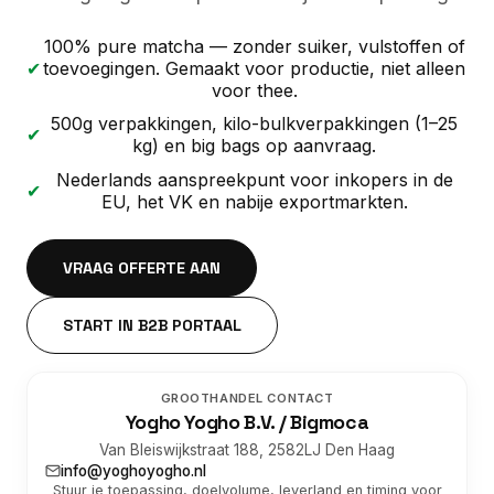
100% pure matcha — zonder suiker, vulstoffen of
✔
toevoegingen. Gemaakt voor productie, niet alleen
voor thee.
500g verpakkingen, kilo-bulkverpakkingen (1–25
✔
kg) en big bags op aanvraag.
Nederlands aanspreekpunt voor inkopers in de
✔
EU, het VK en nabije exportmarkten.
VRAAG OFFERTE AAN
START IN B2B PORTAAL
GROOTHANDEL CONTACT
Yogho Yogho B.V. / Bigmoca
Van Bleiswijkstraat 188, 2582LJ Den Haag
info@yoghoyogho.nl
Stuur je toepassing, doelvolume, leverland en timing voor