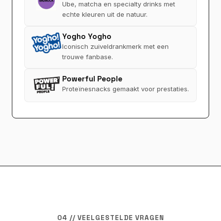
Ube, matcha en specialty drinks met
echte kleuren uit de natuur.
Yogho Yogho
Iconisch zuiveldrankmerk met een
trouwe fanbase.
Powerful People
Proteïnesnacks gemaakt voor prestaties.
04 // VEELGESTELDE VRAGEN