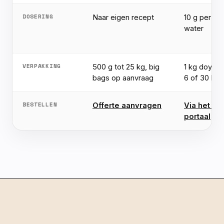
DOSERING
Naar eigen recept
10 g per 10
water
VERPAKKING
500 g tot 25 kg, big
1 kg doypac
bags op aanvraag
6 of 30 kg)
BESTELLEN
Offerte aanvragen
Via het B2
portaal