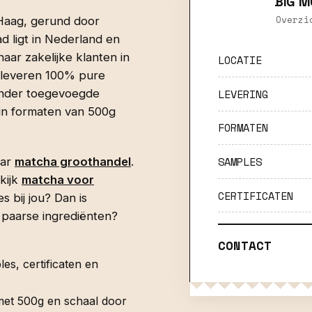
BIG M
Overzi
 Haag, gerund door
d ligt in Nederland en
ar zakelijke klanten in
LOCATIE
e leveren 100% pure
LEVERING
onder toegevoegde
 in formaten van 500g
FORMATEN
SAMPLES
aar
matcha groothandel
.
kijk
matcha voor
CERTIFICATEN
s bij jou? Dan is
 paarse ingrediënten?
CONTACT
es, certificaten en
met 500g en schaal door