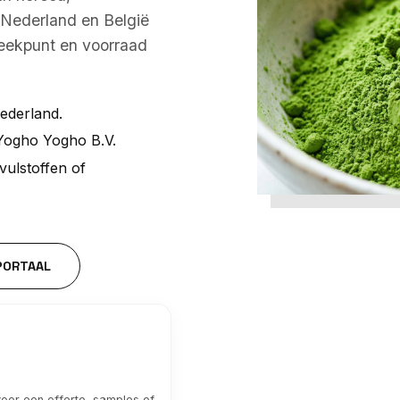
n Nederland en België
reekpunt en voorraad
ederland.
 Yogho Yogho B.V.
vulstoffen of
 PORTAAL
voor een offerte, samples of