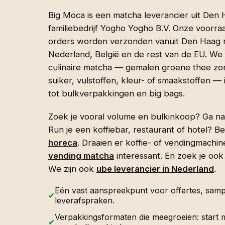
Big Moca is een matcha leverancier uit Den
familiebedrijf Yogho Yogho B.V. Onze voorraa
orders worden verzonden vanuit Den Haag na
Nederland, België en de rest van de EU. W
culinaire matcha — gemalen groene thee z
suiker, vulstoffen, kleur- of smaakstoffen —
tot bulkverpakkingen en big bags.
Zoek je vooral volume en bulkinkoop? Ga n
Run je een koffiebar, restaurant of hotel? Be
horeca
. Draaien er koffie- of vendingmachine
vending matcha
interessant. En zoek je ook
We zijn ook
ube leverancier in Nederland
.
Eén vast aanspreekpunt voor offertes, sampl
✔
leverafspraken.
Verpakkingsformaten die meegroeien: start 
✔