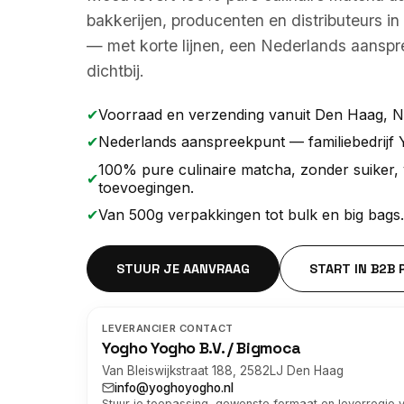
bakkerijen, producenten en distributeurs i
— met korte lijnen, een Nederlands aansp
dichtbij.
✔
Voorraad en verzending vanuit Den Haag, N
✔
Nederlands aanspreekpunt — familiebedrijf
100% pure culinaire matcha, zonder suiker, 
✔
toevoegingen.
✔
Van 500g verpakkingen tot bulk en big bags.
STUUR JE AANVRAAG
START IN B2B
LEVERANCIER CONTACT
Yogho Yogho B.V. / Bigmoca
Van Bleiswijkstraat 188, 2582LJ Den Haag
info@yoghoyogho.nl
Stuur je toepassing, gewenste formaat en leverregio 