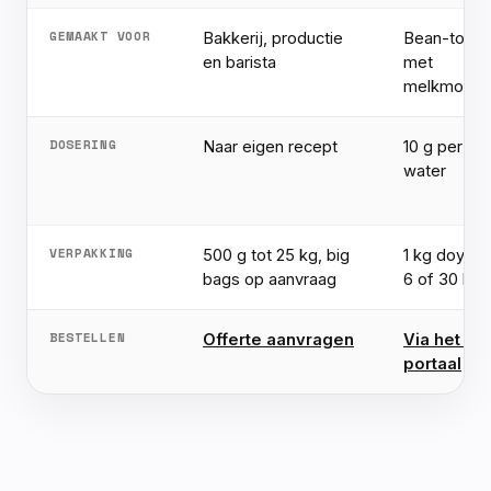
GEMAAKT VOOR
Bakkerij, productie
Bean-to-cu
en barista
met
melkmodul
DOSERING
Naar eigen recept
10 g per 10
water
VERPAKKING
500 g tot 25 kg, big
1 kg doypac
bags op aanvraag
6 of 30 kg)
BESTELLEN
Offerte aanvragen
Via het B2
portaal