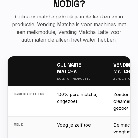
NODIG?
Culinaire matcha gebruik je in de keuken en in
productie. Vending Matcha is voor machines met
een melkmodule, Vending Matcha Latte voor
automaten die alleen heet water hebben.
CULINAIRE
VENDING
MATCHA
MATCHA
BULK & PRODUCTIE
ZONDER CREA
SAMENSTELLING
100% pure matcha,
Zonder
ongezoet
creamer, lic
gezoet
MELK
Voeg je zelf toe
De machin
voegt melk